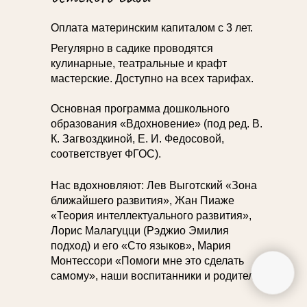
г. Москва, пр-т Вернадского 94к4
ЖК Миракс Парк
Оплата материнским капиталом с 3 лет.
м.Тропарево, м. Юго-Западная
Регулярно в садике проводятся
кулинарные, театральные и крафт
мастерские. Доступно на всех тарифах.
8 (985) 504-94-94
Основная программа дошкольного
образования «Вдохновение» (под ред. В.
К. Загвоздкиной, Е. И. Федосовой,
соответствует ФГОС).
Нас вдохновляют: Лев Выготский «Зона
slonvpolosku@yandex.ru
ближайшего развития», Жан Пиаже
«Теория интеллектуального развития»,
Лорис Малагуцци (Рэджио Эмилия
подход) и его «Сто языков», Мария
Монтессори «Помоги мне это сделать
самому», наши воспитанники и родители